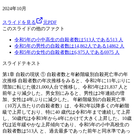
2024年10月
スライドを見る
元PDF
このスライドの他のファクト
令和5年の小中高生の自殺者数は513人である
513
人
令和5年の男性の自殺者数は14,862人である
14862
人
令和5年の女性の自殺者数は6,975人である
6975
人
スライドテキスト
第1章 自殺の現状 ① 自殺者数と年齢階級別自殺死亡率の年
次推移 自殺者数の年次推移をみると、令和2年に11年ぶりに
増加に転じた後21,000人台で推移し、令和5年は21,837 人と
前年より減少した。男女別にみると、男性は2年連続の増
加、女性は4年ぶりに減少した。 年齢階級別の自殺死亡率
（10万人当たりの自殺者数）は、令和2年以降多くの年齢階
級で上昇しており、特に40 歳代は令和5年まで連続して上昇
し、50歳代は令和3年から4年にかけて大きく上昇した。10歳
代は近年緩やかな上昇傾向であり、令和5年の小中高校生の
自殺者数は513人 と、過去最多であった前年と同水準であっ