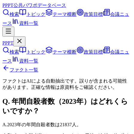
PPPT
公共パワポデータベース
検索
トピック
テーマ横断
政策目標
会議ニュ
ース
資料一覧
PPPT
検索
トピック
テーマ横断
政策目標
会議ニュ
ース
資料一覧
ファクト一覧
ファクトはAIによる自動抽出です。誤りが含まれる可能性
があります。正確な情報は
原資料
をご確認ください。
Q.
年間自殺者数（2023年）はどれくら
いですか？
A.
2023年の年間自殺者数は21837人。