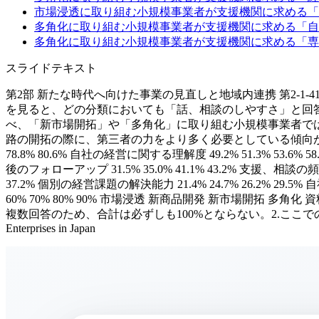
市場浸透に取り組む小規模事業者が支援機関に求める「
多角化に取り組む小規模事業者が支援機関に求める「自
多角化に取り組む小規模事業者が支援機関に求める「専
スライドテキスト
第2部 新たな時代へ向けた事業の見直しと地域内連携 第2-
を見ると、どの分類においても「話、相談のしやすさ」と回
べ、「新市場開拓」や「多角化」に取り組む小規模事業者で
路の開拓の際に、第三者の力をより多く必要としている傾向があるこ
78.8% 80.6% 自社の経営に関する理解度 49.2% 51.3% 53.6% 
後のフォローアップ 31.5% 35.0% 41.1% 43.2% 支援、相談の頻度 3
37.2% 個別の経営課題の解決能力 21.4% 24.7% 26.2% 29.5% 自社の
60% 70% 80% 90% 市場浸透 新商品開発 新市場開
複数回答のため、合計は必ずしも100%とならない。2.ここでの事業見
Enterprises in Japan