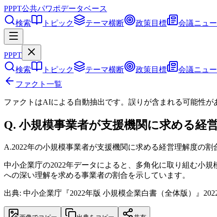
PPPT
公共パワポデータベース
検索
トピック
テーマ横断
政策目標
会議ニュー
PPPT
検索
トピック
テーマ横断
政策目標
会議ニュー
ファクト一覧
ファクトはAIによる自動抽出です。誤りが含まれる可能性が
Q.
小規模事業者が支援機関に求める経営
A.
2022年の小規模事業者が支援機関に求める経営理解度の割合は
中小企業庁の2022年データによると、多角化に取り組む小
への深い理解を求める事業者の割合を示しています。
出典: 中小企業庁『2022年版 小規模企業白書（全体版）』202