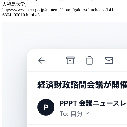
人福島大学)
https://www.mext.go.jp/a_menu/shotou/gakuryokuchousa/141
6304_00010.html 43