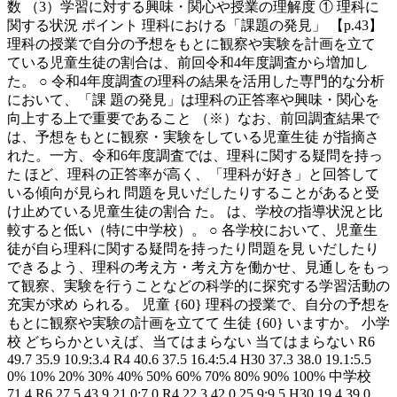
数 （3）学習に対する興味・関心や授業の理解度 ① 理科に
関する状況 ポイント 理科における「課題の発見」 【p.43】
理科の授業で自分の予想をもとに観察や実験を計画を立て
ている児童生徒の割合は、前回令和4年度調査から増加し
た。 ○ 令和4年度調査の理科の結果を活用した専門的な分析
において、「課 題の発見」は理科の正答率や興味・関心を
向上する上で重要であること （※）なお、前回調査結果で
は、予想をもとに観察・実験をしている児童生徒 が指摘さ
れた。一方、令和6年度調査では、理科に関する疑問を持っ
た ほど、理科の正答率が高く、「理科が好き」と回答して
いる傾向が見られ 問題を見いだしたりすることがあると受
け止めている児童生徒の割合 た。 は、学校の指導状況と比
較すると低い（特に中学校）。 ○ 各学校において、児童生
徒が自ら理科に関する疑問を持ったり問題を見 いだしたり
できるよう、理科の考え方・考え方を働かせ、見通しをもっ
て観察、実験を行うことなどの科学的に探究する学習活動の
充実が求め られる。 児童 {60} 理科の授業で、自分の予想を
もとに観察や実験の計画を立てて 生徒 {60} いますか。 小学
校 どちらかといえば、当てはまらない 当てはまらない R6
49.7 35.9 10.9:3.4 R4 40.6 37.5 16.4:5.4 H30 37.3 38.0 19.1:5.5
0% 10% 20% 30% 40% 50% 60% 70% 80% 90% 100% 中学校
71.4 R6 27.5 43.9 21.0:7.0 R4 22.3 42.0 25.9:9.5 H30 19.4 39.0