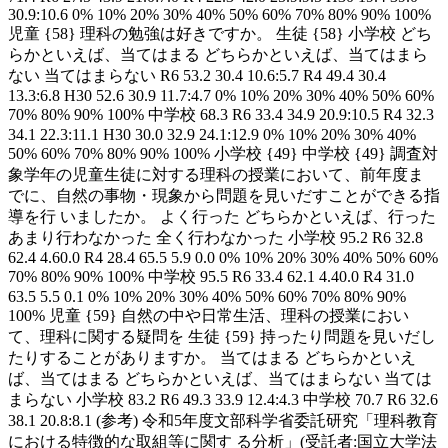
30.9:10.6 0% 10% 20% 30% 40% 50% 60% 70% 80% 90% 100%
児童 {58} 理科の勉強は好きですか。 生徒 {58} 小学校 どち
らかといえば、当てはまる どちらかといえば、当てはまら
ない 当てはまらない R6 53.2 30.4 10.6:5.7 R4 49.4 30.4
13.3:6.8 H30 52.6 30.9 11.7:4.7 0% 10% 20% 30% 40% 50% 60%
70% 80% 90% 100% 中学校 68.3 R6 33.4 34.9 20.9:10.5 R4 32.3
34.1 22.3:11.1 H30 30.0 32.9 24.1:12.9 0% 10% 20% 30% 40%
50% 60% 70% 80% 90% 100% 小学校 {49} 中学校 {49} 調査対
象学年の児童生徒に対する理科の授業において、前年度ま
でに、自然の事物・現象から問題を見いだすことができる指
導を行 いましたか。 よく行った どちらかといえば、行った
あまり行わなかった 全く行わなかった 小学校 95.2 R6 32.8
62.4 4.60.0 R4 28.4 65.5 5.9 0.0 0% 10% 20% 30% 40% 50% 60%
70% 80% 90% 100% 中学校 95.5 R6 33.4 62.1 4.40.0 R4 31.0
63.5 5.5 0.1 0% 10% 20% 30% 40% 50% 60% 70% 80% 90%
100% 児童 {59} 自然の中や日常生活、理科の授業におい
て、理科に関する疑問を 生徒 {59} 持ったり問題を見いだし
たりすることがありますか。 当てはまる どちらかといえ
ば、当てはまる どちらかといえば、当てはまらない 当ては
まらない 小学校 83.2 R6 49.3 33.9 12.4:4.3 中学校 70.7 R6 32.6
38.1 20.8:8.1 (参考) 令和5年度文部科学省委託研究「理科教育
における特徴的な取組等に関す る分析」(受託者:国立大学法