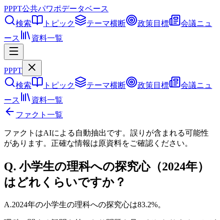
PPPT
公共パワポデータベース
検索
トピック
テーマ横断
政策目標
会議ニュ
ース
資料一覧
PPPT
検索
トピック
テーマ横断
政策目標
会議ニュ
ース
資料一覧
ファクト一覧
ファクトはAIによる自動抽出です。誤りが含まれる可能性
があります。正確な情報は
原資料
をご確認ください。
Q.
小学生の理科への探究心（2024年）
はどれくらいですか？
A.
2024年の小学生の理科への探究心は83.2%。