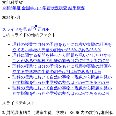
文部科学省
令和6年度 全国学力・学習状況調査 結果概要
2024年8月
スライドを見る
元PDF
このスライドの他のファクト
理科の授業で自分の予想をもとに観察や実験の計画を
立てる小学校の児童の割合は85.6%である
85.6
%
理科に関する疑問を持ったり問題を見いだしたりする
ことがある中学校の生徒の割合は70.7%である
70.7
%
理科の授業で自分の予想をもとに観察や実験の計画を
立てる中学校の生徒の割合は71.4%である
71.4
%
理科の授業において自然の事物・現象から問題を見い
だす指導を行った中学校の割合は95.5%である
95.5
%
理科の授業において自然の事物・現象から問題を見い
だす指導を行った小学校の割合は95.2%である
95.2
%
スライドテキスト
3. 質問調査結果（児童生徒、学校） R6 ※ 内の数字は相関係