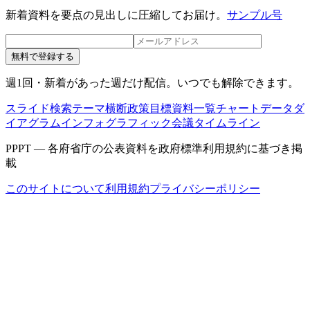
新着資料を要点の見出しに圧縮してお届け。
サンプル号
無料で登録する
週1回・新着があった週だけ配信。いつでも解除できます。
スライド検索
テーマ横断
政策目標
資料一覧
チャートデータ
ダ
イアグラム
インフォグラフィック
会議タイムライン
PPPT — 各府省庁の公表資料を政府標準利用規約に基づき掲
載
このサイトについて
利用規約
プライバシーポリシー