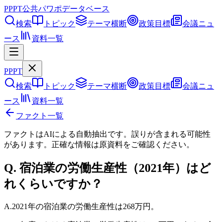
PPPT
公共パワポデータベース
検索
トピック
テーマ横断
政策目標
会議ニュ
ース
資料一覧
PPPT
検索
トピック
テーマ横断
政策目標
会議ニュ
ース
資料一覧
ファクト一覧
ファクトはAIによる自動抽出です。誤りが含まれる可能性
があります。正確な情報は
原資料
をご確認ください。
Q.
宿泊業の労働生産性（2021年）はど
れくらいですか？
A.
2021年の宿泊業の労働生産性は268万円。