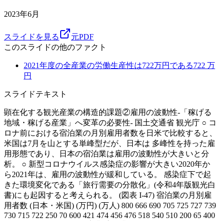
2023年6月
スライドを見る
元PDF
このスライドの他のファクト
2021年度の全産業の労働生産性は722万円である
722
万
円
スライドテキスト
顕在化する観光産業の構造的課題②雇用の波動性-「稼げる
地域・稼げる産業」へ変革の必要性- 国土交通省 観光庁 ○ コ
ロナ前における宿泊業の月別雇用者数を日米で比較すると、
米国は7月を山とする単峰型だが、日本は 多峰性を持った雇
用形態であり、日本の宿泊業は雇用の波動性が大きいと分
析。 ○ 新型コロナウイルス感染症の影響が大きい2020年か
ら2021年は、雇用の波動性が緩和している。 感染症下で起
きた環境変化である「旅行需要の分散化」(令和4年版観光白
書)にも起因すると考えられる。 (図表 I-47) 宿泊業の月別雇
用者数 (日本・米国) (万円) (万人) 800 666 690 705 725 727 739
730 715 722 250 70 600 421 474 456 476 518 540 510 200 65 400