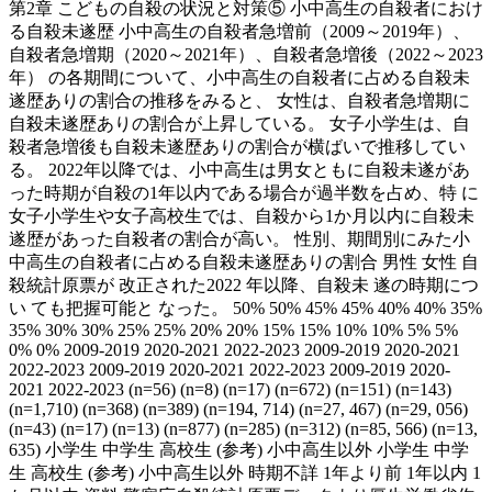
第2章 こどもの自殺の状況と対策⑤ 小中高生の自殺者におけ
る自殺未遂歴 小中高生の自殺者急増前（2009～2019年）、
自殺者急増期（2020～2021年）、自殺者急増後（2022～2023
年） の各期間について、小中高生の自殺者に占める自殺未
遂歴ありの割合の推移をみると、 女性は、自殺者急増期に
自殺未遂歴ありの割合が上昇している。 女子小学生は、自
殺者急増後も自殺未遂歴ありの割合が横ばいで推移してい
る。 2022年以降では、小中高生は男女ともに自殺未遂があ
った時期が自殺の1年以内である場合が過半数を占め、特 に
女子小学生や女子高校生では、自殺から1か月以内に自殺未
遂歴があった自殺者の割合が高い。 性別、期間別にみた小
中高生の自殺者に占める自殺未遂歴ありの割合 男性 女性 自
殺統計原票が 改正された2022 年以降、自殺未 遂の時期につ
い ても把握可能と なった。 50% 50% 45% 45% 40% 40% 35%
35% 30% 30% 25% 25% 20% 20% 15% 15% 10% 10% 5% 5%
0% 0% 2009-2019 2020-2021 2022-2023 2009-2019 2020-2021
2022-2023 2009-2019 2020-2021 2022-2023 2009-2019 2020-
2021 2022-2023 (n=56) (n=8) (n=17) (n=672) (n=151) (n=143)
(n=1,710) (n=368) (n=389) (n=194, 714) (n=27, 467) (n=29, 056)
(n=43) (n=17) (n=13) (n=877) (n=285) (n=312) (n=85, 566) (n=13,
635) 小学生 中学生 高校生 (参考) 小中高生以外 小学生 中学
生 高校生 (参考) 小中高生以外 時期不詳 1年より前 1年以内 1