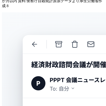
か月以内 資料:警察庁自殺統計原票データより厚生労働省作
成 8