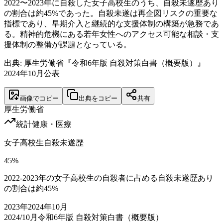
2022〜2023年に自殺した女子高校生のうち、自殺未遂歴あり
の割合は約45%であった。自殺未遂は再企図リスクの重要な
指標であり、早期介入と継続的な支援体制の構築が急務であ
る。精神的危機にある若年女性へのアクセス可能な相談・支
援体制の整備が課題となっている。
出典: 厚生労働省『令和6年版 自殺対策白書（概要版）』
2024年10月公表
画像でコピー
出典をコピー
共有
厚生労働省
統計
健康・医療
女子高校生自殺未遂歴
45
%
2022-2023年の女子高校生の自殺者に占める自殺未遂歴あり
の割合は約45%
2023
年
2024年10月
2024/10月
令和6年版 自殺対策白書（概要版）