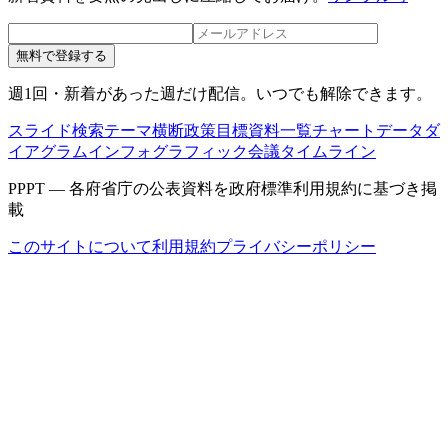
無料で登録する
週1回・新着があった週だけ配信。いつでも解除できます。
スライド検索
テーマ横断
政策目標
資料一覧
チャートデータ
ダ
イアグラム
インフォグラフィック
会議タイムライン
PPPT — 各府省庁の公表資料を政府標準利用規約に基づき掲
載
このサイトについて
利用規約
プライバシーポリシー