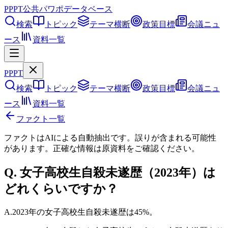
PPPT
公共パワポデータベース
検索
トピック
テーマ横断
政策目標
会議ニュ
ース
資料一覧
PPPT
検索
トピック
テーマ横断
政策目標
会議ニュ
ース
資料一覧
ファクト一覧
ファクトはAIによる自動抽出です。誤りが含まれる可能性
があります。正確な情報は
原資料
をご確認ください。
Q.
女子高校生自殺未遂歴（2023年）は
どれくらいですか？
A.
2023年の女子高校生自殺未遂歴は45%。