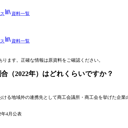
ス
資料一覧
ス
資料一覧
あります。正確な情報は
原資料
をご確認ください。
合（2022年）はどれくらいですか？
。
における地域外の連携先として商工会議所・商工会を挙げた企業の
2年4月公表