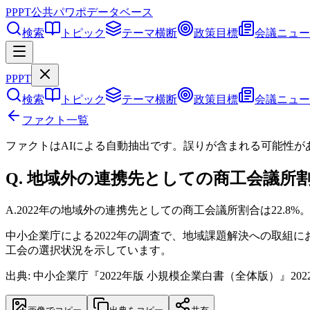
PPPT
公共パワポデータベース
検索
トピック
テーマ横断
政策目標
会議ニュー
PPPT
検索
トピック
テーマ横断
政策目標
会議ニュー
ファクト一覧
ファクトはAIによる自動抽出です。誤りが含まれる可能性が
Q.
地域外の連携先としての商工会議所割
A.
2022年の地域外の連携先としての商工会議所割合は22.8%
中小企業庁による2022年の調査で、地域課題解決への取組
工会の選択状況を示しています。
出典: 中小企業庁『2022年版 小規模企業白書（全体版）』202