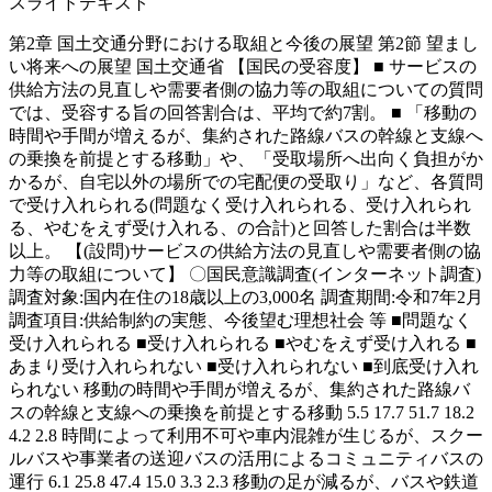
スライドテキスト
第2章 国土交通分野における取組と今後の展望 第2節 望まし
い将来への展望 国土交通省 【国民の受容度】 ■ サービスの
供給方法の見直しや需要者側の協力等の取組についての質問
では、受容する旨の回答割合は、平均で約7割。 ■ 「移動の
時間や手間が増えるが、集約された路線バスの幹線と支線へ
の乗換を前提とする移動」や、「受取場所へ出向く負担がか
かるが、自宅以外の場所での宅配便の受取り」など、各質問
で受け入れられる(問題なく受け入れられる、受け入れられ
る、やむをえず受け入れる、の合計)と回答した割合は半数
以上。 【(設問)サービスの供給方法の見直しや需要者側の協
力等の取組について】 〇国民意識調査(インターネット調査)
調査対象:国内在住の18歳以上の3,000名 調査期間:令和7年2月
調査項目:供給制約の実態、今後望む理想社会 等 ■問題なく
受け入れられる ■受け入れられる ■やむをえず受け入れる ■
あまり受け入れられない ■受け入れられない ■到底受け入れ
られない 移動の時間や手間が増えるが、集約された路線バ
スの幹線と支線への乗換を前提とする移動 5.5 17.7 51.7 18.2
4.2 2.8 時間によって利用不可や車内混雑が生じるが、スクー
ルバスや事業者の送迎バスの活用によるコミュニティバスの
運行 6.1 25.8 47.4 15.0 3.3 2.3 移動の足が減るが、バスや鉄道