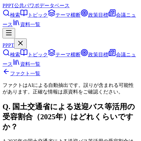
PPPT
公共パワポデータベース
検索
トピック
テーマ横断
政策目標
会議ニュ
ース
資料一覧
PPPT
検索
トピック
テーマ横断
政策目標
会議ニュ
ース
資料一覧
ファクト一覧
ファクトはAIによる自動抽出です。誤りが含まれる可能性
があります。正確な情報は
原資料
をご確認ください。
Q.
国土交通省による送迎バス等活用の
受容割合（2025年）はどれくらいです
か？