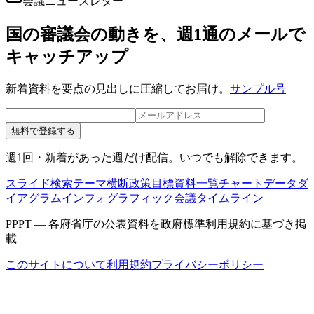
会議ニュースレター
国の審議会の動きを、週1通のメールで
キャッチアップ
新着資料を要点の見出しに圧縮してお届け。
サンプル号
無料で登録する
週1回・新着があった週だけ配信。いつでも解除できます。
スライド検索
テーマ横断
政策目標
資料一覧
チャートデータ
ダ
イアグラム
インフォグラフィック
会議タイムライン
PPPT — 各府省庁の公表資料を政府標準利用規約に基づき掲
載
このサイトについて
利用規約
プライバシーポリシー