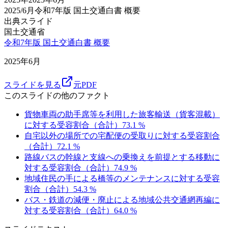
2025/6月
令和7年版 国土交通白書 概要
出典スライド
国土交通省
令和7年版 国土交通白書 概要
2025年6月
スライドを見る
元PDF
このスライドの他のファクト
貨物車両の助手席等を利用した旅客輸送（貨客混載）
に対する受容割合（合計）
73.1
%
自宅以外の場所での宅配便の受取りに対する受容割合
（合計）
72.1
%
路線バスの幹線と支線への乗換えを前提とする移動に
対する受容割合（合計）
74.9
%
地域住民の手による橋等のメンテナンスに対する受容
割合（合計）
54.3
%
バス・鉄道の減便・廃止による地域公共交通網再編に
対する受容割合（合計）
64.0
%