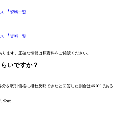
ス
資料一覧
ス
資料一覧
あります。正確な情報は
原資料
をご確認ください。
くらいですか？
分を取引価格に概ね反映できたと回答した割合は46.0%であ
5月公表