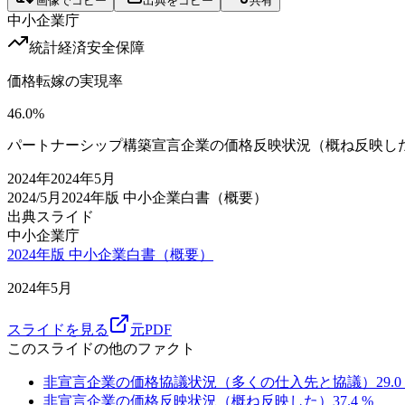
画像でコピー
出典をコピー
共有
中小企業庁
統計
経済安全保障
価格転嫁の実現率
46.0
%
パートナーシップ構築宣言企業の価格反映状況（概ね反映し
2024
年
2024年5月
2024/5月
2024年版 中小企業白書（概要）
出典スライド
中小企業庁
2024年版 中小企業白書（概要）
2024年5月
スライドを見る
元PDF
このスライドの他のファクト
非宣言企業の価格協議状況（多くの仕入先と協議）
29.0
非宣言企業の価格反映状況（概ね反映した）
37.4
%