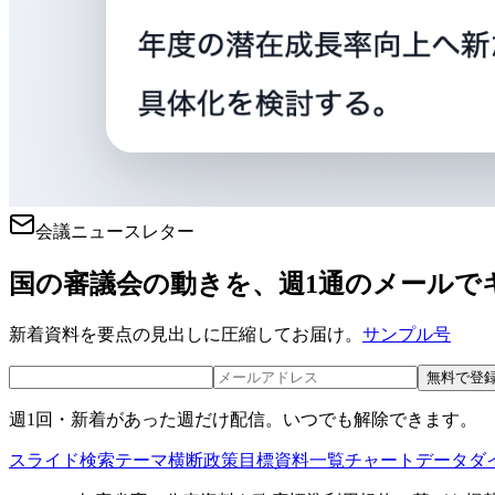
会議ニュースレター
国の審議会の動きを、週1通のメールで
新着資料を要点の見出しに圧縮してお届け。
サンプル号
無料で登
週1回・新着があった週だけ配信。いつでも解除できます。
スライド検索
テーマ横断
政策目標
資料一覧
チャートデータ
ダ