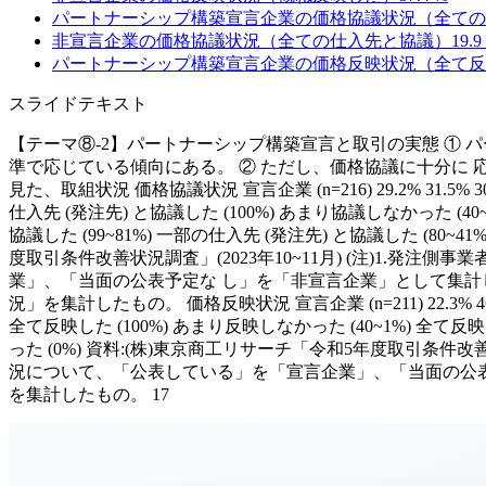
パートナーシップ構築宣言企業の価格協議状況（全ての
非宣言企業の価格協議状況（全ての仕入先と協議）
19.9
パートナーシップ構築宣言企業の価格反映状況（全て反
スライドテキスト
【テーマ⑧-2】パートナーシップ構築宣言と取引の実態 ①
準で応じている傾向にある。 ② ただし、価格協議に十分に
見た、取組状況 価格協議状況 宣言企業 (n=216) 29.2% 31.5% 30.1% 5.1
仕入先 (発注先) と協議した (100%) あまり協議しなかった (40~1
協議した (99~81%) 一部の仕入先 (発注先) と協議した (80~4
度取引条件改善状況調査」(2023年10~11月) (注)1.
業」、「当面の公表予定な し」を「非宣言企業」として集計し
況」を集計したもの。 価格反映状況 宣言企業 (n=211) 22.3% 46.0% 24.2%
全て反映した (100%) あまり反映しなかった (40~1%) 全て反映し
った (0%) 資料:(株)東京商工リサーチ「令和5年度取引条件改
況について、「公表している」を「宣言企業」、「当面の公表
を集計したもの。 17