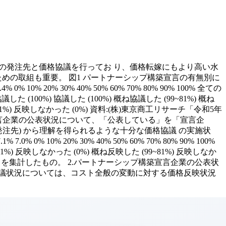
くの発注先と価格協議を行ってお り、価格転嫁にもより高い水
めの取組も重要。 図1 パートナーシップ構築宣言の有無別に
% 0% 10% 20% 30% 40% 50% 60% 70% 80% 90% 100% 全ての
 (100%) 協議した (100%) 概ね協議した (99~81%) 概ね
0~41%) 反映しなかった (0%) 資料:(株)東京商工リサーチ「令和5年
構築宣言企業の公表状況について、「公表している」を「宣言企
発注先) から理解を得られるような十分な価格協議 の実施状
7.0% 0% 10% 20% 30% 40% 50% 60% 70% 80% 90% 100%
1%) 反映しなかった (0%) 概ね反映した (99~81%) 反映しなか
ンケートを集計したもの。 2.パートナーシップ構築宣言企業の公表状
協議状況については、コスト全般の変動に対する価格反映状況