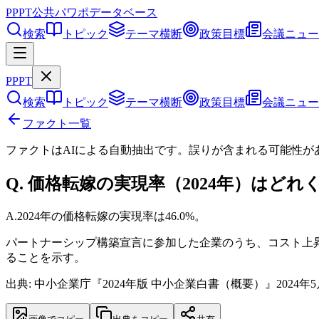
PPPT
公共パワポデータベース
検索
トピック
テーマ横断
政策目標
会議ニュー
PPPT
検索
トピック
テーマ横断
政策目標
会議ニュー
ファクト一覧
ファクトはAIによる自動抽出です。誤りが含まれる可能性が
Q.
価格転嫁の実現率（2024年）はどれ
A.
2024年の価格転嫁の実現率は46.0%。
パートナーシップ構築宣言に参加した企業のうち、コスト上昇
ることを示す。
出典: 中小企業庁『2024年版 中小企業白書（概要）』2024年