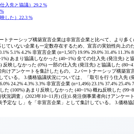
仕入先と協議）
29.2
%
%
映した）
22.3
%
 パートナーシップ構築宣言企業は非宣言企業と比べて、より多
 応じていない企業も一定数存在するため、宣言の実効性向上のた
% 4.2% 非宣言企業 (n=1,507) 19.9% 29.0% 31.4% 11.3% 8.4
%) あまり協議しなかった (40~1%) 全ての仕入先 (発注先) と協議した
1%) 反映しなかった (0%) 一部の仕入先 (発注先) と協議した (8
発注側事業者向けアンケートを集計したもの。 2.パートナーシップ
ている。 3.価格協議状況については、「取引を行う仕入先 (
 4.3% 3.3% 非宣言企業 (n=1,496) 23.1% 37.4% 25.4% 7.1% 
た (100%) あまり反映しなかった (40~1%) 概ね反映した (99~8
善状況調査」(2023年10~11月) (注)1.発注側事業者向けア
予定な し」を「非宣言企業」として集計している。 3.価格