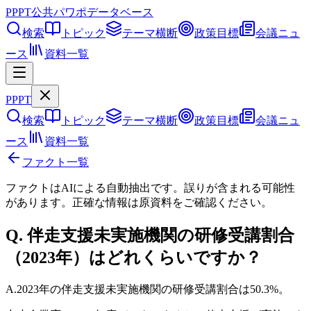
PPPT
公共パワポデータベース
検索
トピック
テーマ横断
政策目標
会議ニュ
ース
資料一覧
PPPT
検索
トピック
テーマ横断
政策目標
会議ニュ
ース
資料一覧
ファクト一覧
ファクトはAIによる自動抽出です。誤りが含まれる可能性
があります。正確な情報は
原資料
をご確認ください。
Q.
伴走支援未実施機関の研修受講割合
（2023年）はどれくらいですか？
A.
2023年の伴走支援未実施機関の研修受講割合は50.3%。