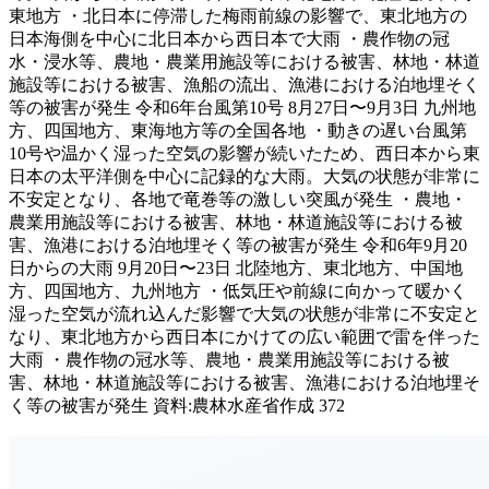
東地方 ・北日本に停滞した梅雨前線の影響で、東北地方の
日本海側を中心に北日本から西日本で大雨 ・農作物の冠
水・浸水等、農地・農業用施設等における被害、林地・林道
施設等における被害、漁船の流出、漁港における泊地埋そく
等の被害が発生 令和6年台風第10号 8月27日〜9月3日 九州地
方、四国地方、東海地方等の全国各地 ・動きの遅い台風第
10号や温かく湿った空気の影響が続いたため、西日本から東
日本の太平洋側を中心に記録的な大雨。大気の状態が非常に
不安定となり、各地で竜巻等の激しい突風が発生 ・農地・
農業用施設等における被害、林地・林道施設等における被
害、漁港における泊地埋そく等の被害が発生 令和6年9月20
日からの大雨 9月20日〜23日 北陸地方、東北地方、中国地
方、四国地方、九州地方 ・低気圧や前線に向かって暖かく
湿った空気が流れ込んだ影響で大気の状態が非常に不安定と
なり、東北地方から西日本にかけての広い範囲で雷を伴った
大雨 ・農作物の冠水等、農地・農業用施設等における被
害、林地・林道施設等における被害、漁港における泊地埋そ
く等の被害が発生 資料:農林水産省作成 372