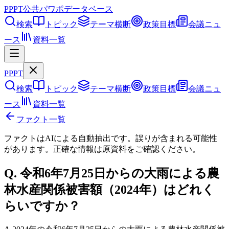
PPPT
公共パワポデータベース
検索
トピック
テーマ横断
政策目標
会議ニュ
ース
資料一覧
PPPT
検索
トピック
テーマ横断
政策目標
会議ニュ
ース
資料一覧
ファクト一覧
ファクトはAIによる自動抽出です。誤りが含まれる可能性
があります。正確な情報は
原資料
をご確認ください。
Q.
令和6年7月25日からの大雨による農
林水産関係被害額（2024年）はどれく
らいですか？