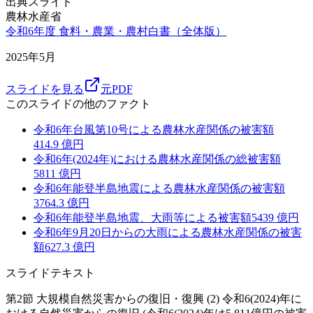
出典スライド
農林水産省
令和6年度 食料・農業・農村白書（全体版）
2025年5月
スライドを見る
元PDF
このスライドの他のファクト
令和6年台風第10号による農林水産関係の被害額
414.9
億円
令和6年(2024年)における農林水産関係の総被害額
5811
億円
令和6年能登半島地震による農林水産関係の被害額
3764.3
億円
令和6年能登半島地震、大雨等による被害額
5439
億円
令和6年9月20日からの大雨による農林水産関係の被害
額
627.3
億円
スライドテキスト
第2節 大規模自然災害からの復旧・復興 (2) 令和6(2024)年に