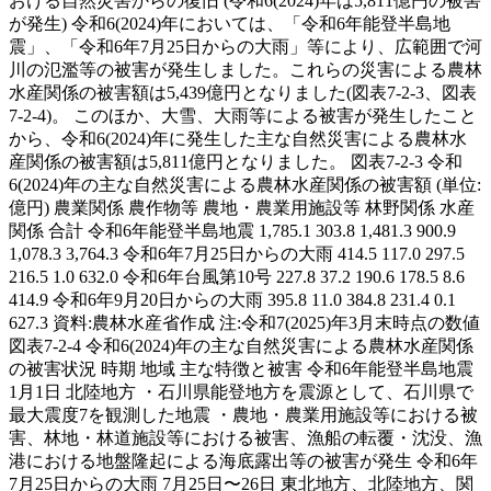
おける自然災害からの復旧 (令和6(2024)年は5,811億円の被害
が発生) 令和6(2024)年においては、「令和6年能登半島地
震」、「令和6年7月25日からの大雨」等により、広範囲で河
川の氾濫等の被害が発生しました。これらの災害による農林
水産関係の被害額は5,439億円となりました(図表7-2-3、図表
7-2-4)。 このほか、大雪、大雨等による被害が発生したこと
から、令和6(2024)年に発生した主な自然災害による農林水
産関係の被害額は5,811億円となりました。 図表7-2-3 令和
6(2024)年の主な自然災害による農林水産関係の被害額 (単位:
億円) 農業関係 農作物等 農地・農業用施設等 林野関係 水産
関係 合計 令和6年能登半島地震 1,785.1 303.8 1,481.3 900.9
1,078.3 3,764.3 令和6年7月25日からの大雨 414.5 117.0 297.5
216.5 1.0 632.0 令和6年台風第10号 227.8 37.2 190.6 178.5 8.6
414.9 令和6年9月20日からの大雨 395.8 11.0 384.8 231.4 0.1
627.3 資料:農林水産省作成 注:令和7(2025)年3月末時点の数値
図表7-2-4 令和6(2024)年の主な自然災害による農林水産関係
の被害状況 時期 地域 主な特徴と被害 令和6年能登半島地震
1月1日 北陸地方 ・石川県能登地方を震源として、石川県で
最大震度7を観測した地震 ・農地・農業用施設等における被
害、林地・林道施設等における被害、漁船の転覆・沈没、漁
港における地盤隆起による海底露出等の被害が発生 令和6年
7月25日からの大雨 7月25日〜26日 東北地方、北陸地方、関