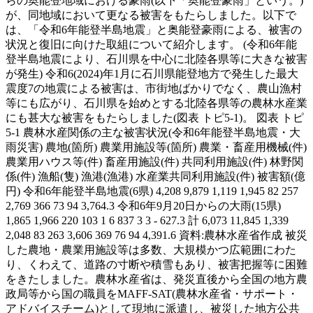
らの奥能登地域における豪雨(以下「奥能登豪雨」という。)
が、同地域において更なる被害をもたらしました。以下で
は、「令和6年能登半島地震」と奥能登豪雨による、被害の
状況と復旧に向けた取組について紹介します。 (令和6年能
登半島地震により、石川県を中心に北陸各県等に大きな被害
が発生) 令和6(2024)年1月に石川県能登地方で発生した最大
震度7の地震による被害は、市街地ばかりでなく、農山漁村
等にも広がり、石川県を始めとする北陸各県等の農林水産業
にも甚大な被害をもたらしました(図表 トピ5-1)。 図表 トピ
5-1 農林水産関係の主な被害状況(令和6年能登半島地震・大
雨災害) 農地(箇所) 農業用施設等(箇所) 農業・畜産用機械(件)
農業用ハウス等(件) 畜産用施設(件) 共同利用施設(件) 林野関
係(件) 漁船(隻) 漁港(漁港) 水産業共同利用施設(件) 被害額(億
円) 令和6年能登半島地震(6県) 4,208 9,879 1,119 1,945 82 257
2,769 366 73 94 3,764.3 令和6年9月20日からの大雨(15県)
1,865 1,966 220 103 1 6 837 3 3 - 627.3 計 6,073 11,845 1,339
2,048 83 263 3,606 369 76 94 4,391.6 資料:農林水産省作成 被災
した農地・農業用施設等は多数、大規模かつ広範囲にわた
り、くわえて、道路の寸断や積雪もあり、被害把握等に困難
をきたしました。農林水産省は、発災直後から全国の地方農
政局等から国の職員をMAFF-SAT(農林水産省・サポート・
アドバイスチーム)として現地に派遣し、被災した地方公共