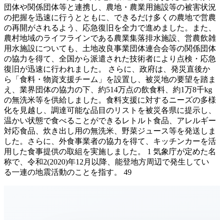
団体や関係団体等と連携し、農地・農業用施設等の被害状況
の把握を迅速に行うとともに、できるだけ多くの農地で営農
の再開がされるよう、応急復旧を全力で進めました。また、
農村地域のライフラインである農業集落排水施設、営農飲雑
用水施設についても、土地改良事業団体連合会等の関係団体
の協力を得て、全国から派遣された技術者により点検・応急
復旧が迅速に行われました。 さらに、政府は、発災直後か
ら「食料・物資支援チーム」を設置し、被災地の要望を踏ま
え、業界団体の協力の下、約514万点の飲食料、約1万8千kg
の無洗米等を供給しました。食料支援に対するニーズの多様
化を見越し、調達可能な品目のリストを被災各県に提示し、
温かい状態で食べることができるレトルト食品、アレルギー
対応食品、炊き出し用の無洗米、野菜ジュース等を発送しま
した。さらに、外食事業者の協力を得て、キッチンカーを活
用した食事提供の取組を実施しました。 1 気象庁が定めた名
称で、令和2(2020)年12月以降、能登地方周辺で発生してい
る一連の地震活動のことを指す。 49