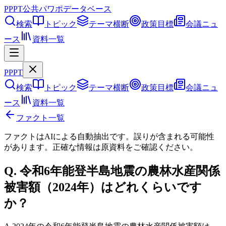
PPPT
公共パワポデータベース
検索
トピック
テーマ横断
政策目標
会議ニュ
ース
資料一覧
PPPT
検索
トピック
テーマ横断
政策目標
会議ニュ
ース
資料一覧
ファクト一覧
ファクトはAIによる自動抽出です。誤りが含まれる可能性
があります。正確な情報は
原資料
をご確認ください。
Q.
令和6年能登半島地震の農林水産関係
被害額（2024年）はどれくらいです
か？