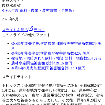
出典スライド
農林水産省
令和6年度 食料・農業・農村白書（全体版）
2025年5月
スライドを見る
元PDF
このスライドの他のファクト
令和6年能登半島地震 農業用施設等被害箇所数
9879
箇
所
令和6年能登半島地震 農地被害箇所数
4208
箇所
被災地へ供給された飲料・物資 飲料・物資数
514
万点
農林水産関係被害額 総計
4391.6
億円
令和6年9月奥能登豪雨 被害額合計
627.3
億円
スライドテキスト
トピックス 5 令和6年能登半島地震等への対応 令和6(2024)年
1月に石川県能登地方で発生した地震は、石川県を中心に、
人的被害のほか、農地・農業用施設や林地・林道施設、漁港
等に大きな被害をもたらしました。その後、同年9月20日か