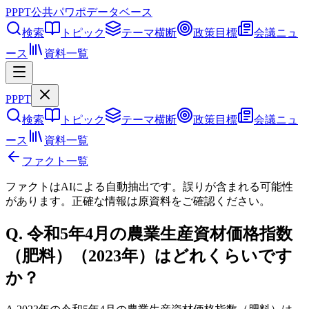
PPPT
公共パワポデータベース
検索
トピック
テーマ横断
政策目標
会議ニュ
ース
資料一覧
PPPT
検索
トピック
テーマ横断
政策目標
会議ニュ
ース
資料一覧
ファクト一覧
ファクトはAIによる自動抽出です。誤りが含まれる可能性
があります。正確な情報は
原資料
をご確認ください。
Q.
令和5年4月の農業生産資材価格指数
（肥料）（2023年）はどれくらいです
か？