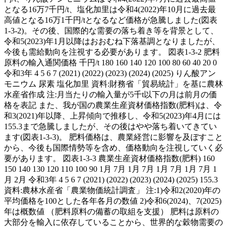
となる16万7千円/t、塩化加里は令和4(2022)年10月に過去最
高値となる16万1千円/tとなるなど価格が急騰しました(図表
1-3-2)。その後、国際的な需要の落ち着き等を背景として、
令和5(2023)年1月以降はおおむね下落基調となりましたが、
今後も需給動向を注視する必要があります。 図表1-3-2 肥料
原料の輸入通関価格 千円/t 180 160 140 120 100 80 60 40 20 0
令和3年 4 5 6 7 (2021) (2022) (2023) (2024) (2025) りん酸アン
モニウム 尿素 塩化加里 資料:財務省「貿易統計」を基に農林
水産省作成 注:月当たりの輸入量が5千t以下の月は前月の価
格を表記 また、我が国の農業生産資材価格指数(肥料)は、令
和3(2021)年以降、上昇傾向で推移し、令和5(2023)年4月には
155.3まで急騰しましたが、その後はやや落ち着いてきてい
ます(図表1-3-3)。 肥料価格は、農業経営に影響を及ぼすこと
から、今後も国際情勢等を含め、価格動向を注視していく必
要があります。 図表1-3-3 農業生産資材価格指数(肥料) 160
150 140 130 120 110 100 90 1月 7月 1月 7月 1月 7月 1月 7月 1
月 2月 令和3年 4 5 6 7 (2021) (2022) (2023) (2024) (2025) 155.3
資料:農林水産省「農業物価統計調査」 注:1)令和2(2020)年の
平均価格を100とした各年各月の数値 2)令和6(2024)、7(2025)
年は概数値 （肥料原料の備蓄の取組を支援） 肥料は原料の
大部分を輸入に依存していることから、世界的な穀物需要の