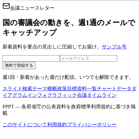
会議ニュースレター
国の審議会の動きを、週1通のメールで
キャッチアップ
新着資料を要点の見出しに圧縮してお届け。
サンプル号
無料で登録する
週1回・新着があった週だけ配信。いつでも解除できます。
スライド検索
テーマ横断
政策目標
資料一覧
チャートデータ
ダ
イアグラム
インフォグラフィック
会議タイムライン
PPPT — 各府省庁の公表資料を政府標準利用規約に基づき掲
載
このサイトについて
利用規約
プライバシーポリシー