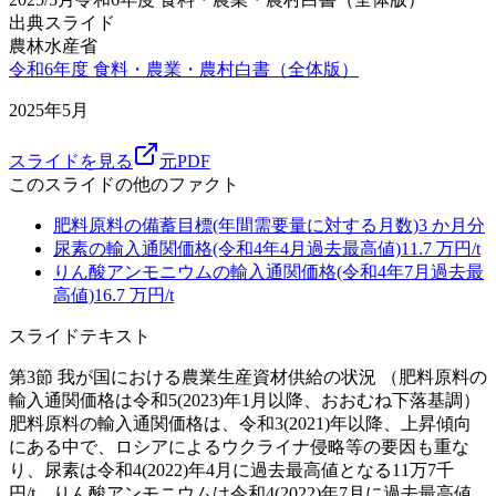
出典スライド
農林水産省
令和6年度 食料・農業・農村白書（全体版）
2025年5月
スライドを見る
元PDF
このスライドの他のファクト
肥料原料の備蓄目標(年間需要量に対する月数)
3
か月分
尿素の輸入通関価格(令和4年4月過去最高値)
11.7
万円/t
りん酸アンモニウムの輸入通関価格(令和4年7月過去最
高値)
16.7
万円/t
スライドテキスト
第3節 我が国における農業生産資材供給の状況 （肥料原料の
輸入通関価格は令和5(2023)年1月以降、おおむね下落基調）
肥料原料の輸入通関価格は、令和3(2021)年以降、上昇傾向
にある中で、ロシアによるウクライナ侵略等の要因も重な
り、尿素は令和4(2022)年4月に過去最高値となる11万7千
円/t、りん酸アンモニウムは令和4(2022)年7月に過去最高値