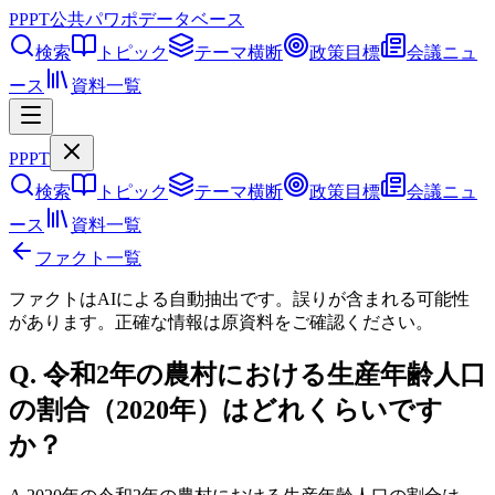
PPPT
公共パワポデータベース
検索
トピック
テーマ横断
政策目標
会議ニュ
ース
資料一覧
PPPT
検索
トピック
テーマ横断
政策目標
会議ニュ
ース
資料一覧
ファクト一覧
ファクトはAIによる自動抽出です。誤りが含まれる可能性
があります。正確な情報は
原資料
をご確認ください。
Q.
令和2年の農村における生産年齢人口
の割合（2020年）はどれくらいです
か？