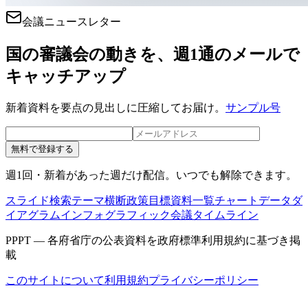
会議ニュースレター
国の審議会の動きを、週1通のメールで
キャッチアップ
新着資料を要点の見出しに圧縮してお届け。
サンプル号
無料で登録する
週1回・新着があった週だけ配信。いつでも解除できます。
スライド検索
テーマ横断
政策目標
資料一覧
チャートデータ
ダ
イアグラム
インフォグラフィック
会議タイムライン
PPPT — 各府省庁の公表資料を政府標準利用規約に基づき掲
載
このサイトについて
利用規約
プライバシーポリシー