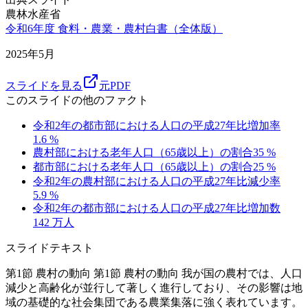
農林水産省
令和6年度 食料・農業・農村白書（全体版）
2025年5月
スライドを見る
元PDF
このスライドの他のファクト
令和2年の都市部における人口の平成27年比増加率
1.6
%
農村部における老年人口（65歳以上）の割合
35
%
都市部における老年人口（65歳以上）の割合
25
%
令和2年の農村部における人口の平成27年比減少率
5.9
%
令和2年の都市部における人口の平成27年比増加数
142
万人
スライドテキスト
第1節 農村の動向 第1節 農村の動向 我が国の農村では、人口
減少と高齢化が並行して著しく進行しており、その影響は地
域の基礎的な社会集団である農業集落に強く表れています。