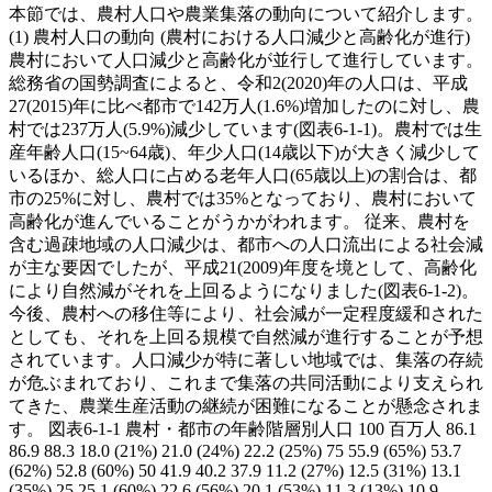
本節では、農村人口や農業集落の動向について紹介します。
(1) 農村人口の動向 (農村における人口減少と高齢化が進行)
農村において人口減少と高齢化が並行して進行しています。
総務省の国勢調査によると、令和2(2020)年の人口は、平成
27(2015)年に比べ都市で142万人(1.6%)増加したのに対し、農
村では237万人(5.9%)減少しています(図表6-1-1)。農村では生
産年齢人口(15~64歳)、年少人口(14歳以下)が大きく減少して
いるほか、総人口に占める老年人口(65歳以上)の割合は、都
市の25%に対し、農村では35%となっており、農村において
高齢化が進んでいることがうかがわれます。 従来、農村を
含む過疎地域の人口減少は、都市への人口流出による社会減
が主な要因でしたが、平成21(2009)年度を境として、高齢化
により自然減がそれを上回るようになりました(図表6-1-2)。
今後、農村への移住等により、社会減が一定程度緩和された
としても、それを上回る規模で自然減が進行することが予想
されています。人口減少が特に著しい地域では、集落の存続
が危ぶまれており、これまで集落の共同活動により支えられ
てきた、農業生産活動の継続が困難になることが懸念されま
す。 図表6-1-1 農村・都市の年齢階層別人口 100 百万人 86.1
86.9 88.3 18.0 (21%) 21.0 (24%) 22.2 (25%) 75 55.9 (65%) 53.7
(62%) 52.8 (60%) 50 41.9 40.2 37.9 11.2 (27%) 12.5 (31%) 13.1
(35%) 25 25.1 (60%) 22.6 (56%) 20.1 (53%) 11.3 (13%) 10.9