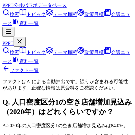
PPPT
公共パワポデータベース
検索
トピック
テーマ横断
政策目標
会議ニュ
ース
資料一覧
PPPT
検索
トピック
テーマ横断
政策目標
会議ニュ
ース
資料一覧
ファクト一覧
ファクトはAIによる自動抽出です。誤りが含まれる可能性
があります。正確な情報は
原資料
をご確認ください。
Q.
人口密度区分1の空き店舗増加見込み
（2020年）はどれくらいですか？
A.
2020年の人口密度区分1の空き店舗増加見込みは84.0%。