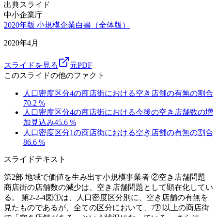
出典スライド
中小企業庁
2020年版 小規模企業白書（全体版）
2020年4月
スライドを見る
元PDF
このスライドの他のファクト
人口密度区分4の商店街における空き店舗の有無の割合
70.2
%
人口密度区分4の商店街における今後の空き店舗数の増
加見込み
45.6
%
人口密度区分1の商店街における空き店舗の有無の割合
86.6
%
スライドテキスト
第2部 地域で価値を生み出す小規模事業者 ②空き店舗問題
商店街の店舗数の減少は、空き店舗問題として顕在化してい
る。 第2-2-4図①は、人口密度区分別に、空き店舗の有無を
見たものであるが、全ての区分において、7割以上の商店街