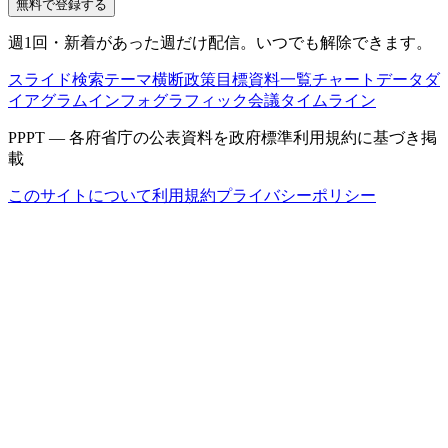
無料で登録する
週1回・新着があった週だけ配信。いつでも解除できます。
スライド検索
テーマ横断
政策目標
資料一覧
チャートデータ
ダ
イアグラム
インフォグラフィック
会議タイムライン
PPPT — 各府省庁の公表資料を政府標準利用規約に基づき掲
載
このサイトについて
利用規約
プライバシーポリシー