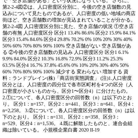
で「空き店舗がある」という状況になっている。 さらに、
第2-2-4図②は、人口密度区分別に、今後の空き店舗数の見
込みについて見たものであるが、人口密度の低い地域の商店
街ほど、空き店舗数の増加が見込まれていることが分かる。
第2-2-4図 人口密度区分別に見た、空き店舗の状況 ①空き店
舗の有無 人口密度区分 区分1 13.4% 86.6% 区分2 15.9% 84.1%
区分3 15.4% 84.6% 区分4 29.8% 70.2% 0% 10% 20% 30% 40%
50% 60% 70% 80% 90% 100% 空き店舗がない 空き店舗があ
る ②今後の空き店舗数の見込み 人口密度区分 区分1 6.1%
9.9% 84.0% 区分2 10.3% 16.8% 72.9% 区分3 11.2% 25.3%
63.5% 区分4 16.7% 37.8% 45.6% 0% 10% 20% 30% 40% 50%
60% 70% 80% 90% 100% 減少する 変わらない 増加する 資
料：ランドブレイン(株)「商店街実態調査」 (注)1.人口密度
区分とは、人口密度の四分位で各市区町村を4つの区分（人
口密度が小さいものから、区分1〜区分4）に分けたもの。
2.①について、各人口密度区分の回答数（n）は以下のとお
り。 区分1：n=157、区分2：n=441、区分3：n=641、区分4：
n=2,258。 3.②について、各人口密度区分の回答数（n）は以
下のとおり。 区分1：n=131、区分2：n=358、区分3：
n=529、区分4：n=1,536。 4.既に解散したものと、連合会組
織は除いている。 小規模企業白書 2020 II-19