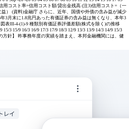
まれない。 (注2)信用コスト率=信用コスト額/貸出金残高 (注3)信用コスト=（一
益） (資料)金融庁 さらに、近年、国債や外債の含み益が減少
年3月末に1.8兆円あった有価証券の含み益は無くなり、本年3
表III-4-(1)-9 種類別有価証券評価差額(株式を除く)の推移
/3 15/9 16/3 16/9 17/3 17/9 18/3 12/9 13/3 13/9 14/3 14/9 15/3
全体 【本事務年度の方針】 昨事務年度の実績を踏まえ、本邦金融機関には、健