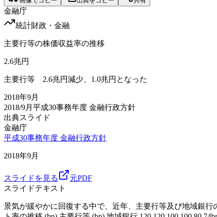
画像でコピー
出典をコピー
共有
金融庁
統計
財政・金融
主要行等の株価収益率の推移
2.6
兆円
主要行等 2.6兆円減少、1.0兆円となった
2018年9月
2018/9月
平成30事務年度 金融行政方針
出典スライド
金融庁
平成30事務年度 金融行政方針
2018年9月
スライドを見る
元PDF
スライドテキスト
景気が緩やかに回復する中で、近年、主要行等及び地域銀行の信用コスト
ト率の推移 (bp) 主要行等 (bp) 地域銀行 120 120 100 100 80 74bp 80 60