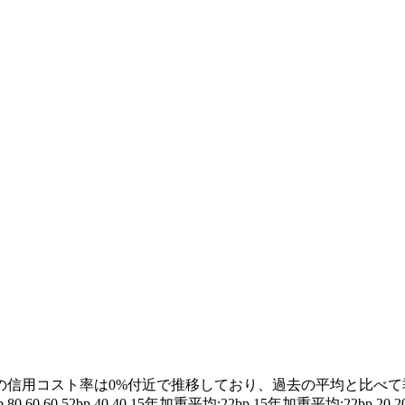
率は0%付近で推移しており、過去の平均と比べて乖離した状況にある(図
 60 52bp 40 40 15年加重平均:22bp 15年加重平均:22bp 20 20 0 0 3bp -