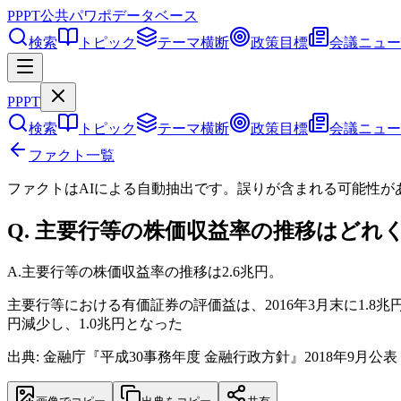
PPPT
公共パワポデータベース
検索
トピック
テーマ横断
政策目標
会議ニュー
PPPT
検索
トピック
テーマ横断
政策目標
会議ニュー
ファクト一覧
ファクトはAIによる自動抽出です。誤りが含まれる可能性が
Q.
主要行等の株価収益率の推移はどれ
A.
主要行等の株価収益率の推移は2.6兆円。
主要行等における有価証券の評価益は、2016年3月末に1.8
円減少し、1.0兆円となった
出典: 金融庁『平成30事務年度 金融行政方針』2018年9月公表