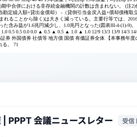
 (年度) (年度) -11bp (注1)期中合併における非存続金融機関の計数は含
勘定繰入額+貸出金償却） -（貸倒引当金戻入益+償却債権取立
れることから除く)は大きく減っている。主要行等では、2016
1.6兆円減少し、1.0兆円となった(図表III-4-(1)-9)。 図
 0.5 0.0 0.0 ▲ 0.5 ▲ 0.5 ▲ 1.0 ▲ 1.0 12/9 13/3 13/9 14/3 14/9 15
末) (資料)金融庁 その他の証券 外国債券 社債等 地方債 国債 有価証券
。 71