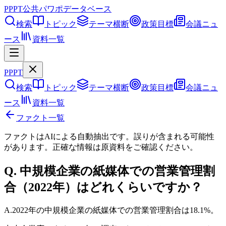
PPPT
公共パワポデータベース
検索
トピック
テーマ横断
政策目標
会議ニュ
ース
資料一覧
PPPT
検索
トピック
テーマ横断
政策目標
会議ニュ
ース
資料一覧
ファクト一覧
ファクトはAIによる自動抽出です。誤りが含まれる可能性
があります。正確な情報は
原資料
をご確認ください。
Q.
中規模企業の紙媒体での営業管理割
合（2022年）はどれくらいですか？
A.
2022年の中規模企業の紙媒体での営業管理割合は18.1%。