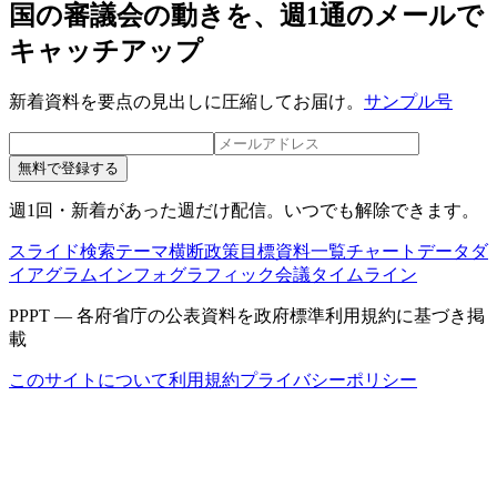
国の審議会の動きを、週1通のメールで
キャッチアップ
新着資料を要点の見出しに圧縮してお届け。
サンプル号
無料で登録する
週1回・新着があった週だけ配信。いつでも解除できます。
スライド検索
テーマ横断
政策目標
資料一覧
チャートデータ
ダ
イアグラム
インフォグラフィック
会議タイムライン
PPPT — 各府省庁の公表資料を政府標準利用規約に基づき掲
載
このサイトについて
利用規約
プライバシーポリシー