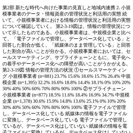
第2部 新たな時代へ向けた事業の見直しと地域内連携 2. 小規
模事業者のデータ・情報資産の管理状況と利活用の実態 続
いて、小規模事業者における情報の管理状況と利活用の実態
について確認していく。 第2-3-19図は、情報の管理状況につ
いて示したものである。小規模事業者は、中規模企業と比べ
て、「電子ファイルで管理し、データベース化している」と
回答した割合が低く、「紙媒体のまま管理している」と回答
した割合が高いことが分かる。小規模事業者においては、セ
ールスマーケティング、サプライチェーンともに、電子化へ
の着手やデータベース化への障壁が高いことがうかがえる。
第2-3-19図 情報の管理方法の状況 ①セールスマーケティン
グ 小規模事業者 (n=881) 23.7% 15.6% 18.6% 15.7% 26.4% 中規
模企業 (n=1,395) 32.2% 16.6% 18.8% 14.4% 18.1% 0% 10% 20%
30% 40% 50% 60% 70% 80% 90% 100% ②サプライチェーン
小規模事業者 (n=877) 18.5% 11.6% 18.4% 16.9% 34.7% 中規模
企業 (n=1,378) 30.6% 15.9% 14.8% 13.6% 25.1% 0% 10% 20%
30% 40% 50% 60% 70% 80% 90% 100% 電子ファイルで管理
し、データベース化している 紙媒体の情報を電子ファイル
に変換し、データベース化している 電子ファイルで管理し
ているが、データベース化はしていない 紙媒体の情報を電
子ファイルに変換しているが、データベース化はしていない