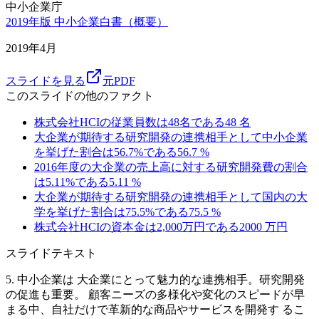
中小企業庁
2019年版 中小企業白書（概要）
2019年4月
スライドを見る
元PDF
このスライドの他のファクト
株式会社HCIの従業員数は48名である
48
名
大企業が期待する研究開発の連携相手として中小企業
を挙げた割合は56.7%である
56.7
%
2016年度の大企業の売上高に対する研究開発費の割合
は5.11%である
5.11
%
大企業が期待する研究開発の連携相手として国内の大
学を挙げた割合は75.5%である
75.5
%
株式会社HCIの資本金は2,000万円である
2000
万円
スライドテキスト
5. 中小企業は 大企業にとって魅力的な連携相手。研究開発
の促進も重要。 顧客ニーズの多様化や変化のスピードが早
まる中、自社だけで革新的な商品やサービスを開発す るこ