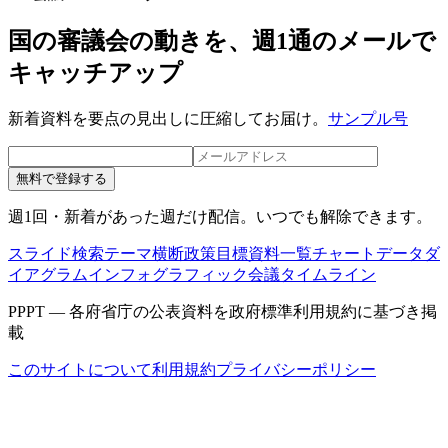
国の審議会の動きを、週1通のメールで
キャッチアップ
新着資料を要点の見出しに圧縮してお届け。
サンプル号
無料で登録する
週1回・新着があった週だけ配信。いつでも解除できます。
スライド検索
テーマ横断
政策目標
資料一覧
チャートデータ
ダ
イアグラム
インフォグラフィック
会議タイムライン
PPPT — 各府省庁の公表資料を政府標準利用規約に基づき掲
載
このサイトについて
利用規約
プライバシーポリシー