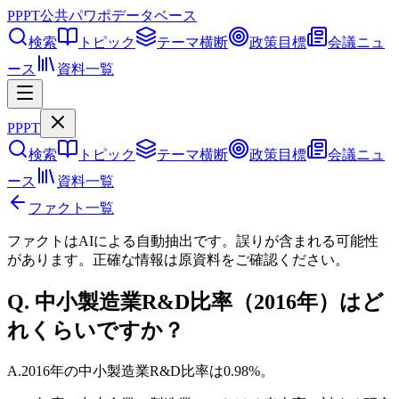
PPPT
公共パワポデータベース
検索
トピック
テーマ横断
政策目標
会議ニュ
ース
資料一覧
PPPT
検索
トピック
テーマ横断
政策目標
会議ニュ
ース
資料一覧
ファクト一覧
ファクトはAIによる自動抽出です。誤りが含まれる可能性
があります。正確な情報は
原資料
をご確認ください。
Q.
中小製造業R&D比率（2016年）はど
れくらいですか？
A.
2016年の中小製造業R&D比率は0.98%。