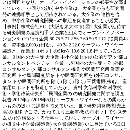
とは困難となり、オープン・イノベーションの必要性が高ま
っている。 小回りの効く中小企業は、大企業からも研究開
発の連携相手として期待されている。大企業の 連携を含
め、中小企業の研究開発への取組を促進することが必要。
【事例】株式会社HCI (大阪府泉大津市) 図1 大企業が期待す
る研究開発の連携相手 大企業と組んでオープン・イノベー
ションを (%) 行う企業 80 75.5 71.2 56.7 60 50.9 HCI (従業員48
名、資本金2,000万円)は、 40 34.2 22.0 ケーブル・ワイヤー
製造と、産業用ロボットのSIerを 19.6 20 1.8 行っている企
業。 0 国内の大学等 大企業 中小企業 国内の公的研究 外部コ
ンサルタント ベンチャー企業・起 国外の大学等・公 (外部
コンサルタン (外部コンサルタン 機関 や民間研究所 業家 的
研究所 トや民間研究所を トや民間研究所を (外部コンサル
タン トや民間研究所を 除く) 除く) 除く) 三菱電機(株)は、産
業用ロボットを製造していたが、 資料:文部科学省 科学技
術・学術政策研究所「民間企業の の研究開発に関する調査
報告 2017年」(2018年5月) ケーブル・ワイヤーなとの柔らか
いものの扱い に課題を抱えていた。 図2 研究開発費(対売上
高)の推移 そこで、かねてより三菱電機 のロボットでシステ
ム の (%) 構築をする仕事をしており、ケーブル・ワイヤー
の扱 6 中小企業(製造業) 大企業(製造業) いに長けているHCI