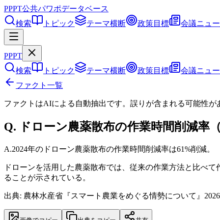
PPPT
公共パワポデータベース
検索
トピック
テーマ横断
政策目標
会議ニュー
PPPT
検索
トピック
テーマ横断
政策目標
会議ニュー
ファクト一覧
ファクトはAIによる自動抽出です。誤りが含まれる可能性が
Q.
ドローン農薬散布の作業時間削減率（
A.
2024年のドローン農薬散布の作業時間削減率は61%削減。
ドローンを活用した農薬散布では、従来の作業方法と比べて
ることが示されている。
出典: 農林水産省『スマート農業をめぐる情勢について』202