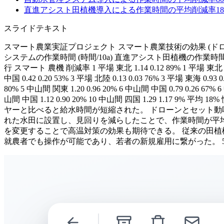
直進アシスト田植機導入による作業時間の平均削減率
18
スライドテキスト
スマート農業実証プロジェクト スマート農業技術の効果 (ドロー
システムの作業時間 (時間/10a) 直進アシスト田植機の作業時間 (時
行 スマート 農機 削減率 1 平場 東北 1.14 0.12 89% 1 平場 東北 0.29 0
中国 0.42 0.20 53% 3 平場 北陸 0.13 0.03 76% 3 平場 東海 0.93
80% 5 中山間 関東 1.20 0.96 20% 6 中山間 中国 0.79 0.26 67% 6
山間 中国 1.12 0.90 20% 10 中山間 四国 1.29 
ヤーと比べると給水時間が短縮された。 ドローンとセット動
れた水田に設置し、見回りを減らしたことで、作業時間が平均で
を変更することで高温対策の効果も期待できる。 従来の田植
就農者でも操作が可能であり、若者の新規雇用に繋がった。 5