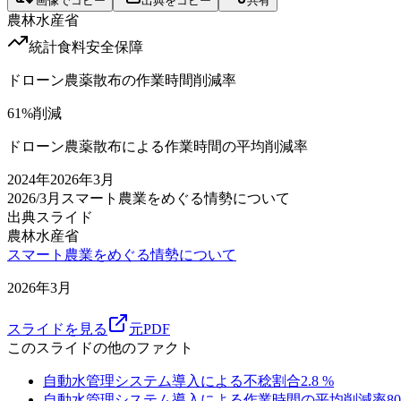
画像でコピー
出典をコピー
共有
農林水産省
統計
食料安全保障
ドローン農薬散布の作業時間削減率
61
%削減
ドローン農薬散布による作業時間の平均削減率
2024
年
2026年3月
2026/3月
スマート農業をめぐる情勢について
出典スライド
農林水産省
スマート農業をめぐる情勢について
2026年3月
スライドを見る
元PDF
このスライドの他のファクト
自動水管理システム導入による不稔割合
2.8
%
自動水管理システム導入による作業時間の平均削減率
80