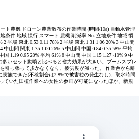
ト農機 ドローン農業散布の作業時間 (時間/10a) 自動水管理
立地条件 地域 慣行 スマート 農機 削減率 No. 立地条件 地域 慣
 2 平場 東北 0.53 0.11 78% 2 平場 東北 1.31 1.06 20% 3 中山間
3% 4 中山間 関東 1.35 1.00 26% 5 中山間 中国 0.84 0.35 58% 平均
国 1.19 0.95 20% 平均 61% 8 中山間 中国 1.15 1.27 -10% 9 中
特に組合作業人数の多いセット動噴と比べると省力効果が大きい。ブームスプレ
を引っ張って歩かなくなり、疲労度が減った。 作業舎から離
施できた(不稔割合は2.8%で被害粒の発生なし)。取水時間
行っていた田植作業への女性の参画が可能になったほか、新規