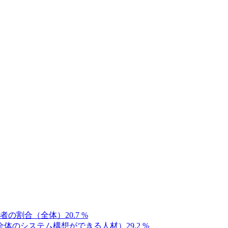
者の割合（全体）
20.7
%
全体のシステム構想ができる人材）
29.2
%