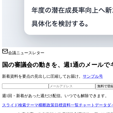
会議ニュースレター
国の審議会の動きを、週1通のメールで
新着資料を要点の見出しに圧縮してお届け。
サンプル号
無料で登
週1回・新着があった週だけ配信。いつでも解除できます。
スライド検索
テーマ横断
政策目標
資料一覧
チャートデータ
ダ