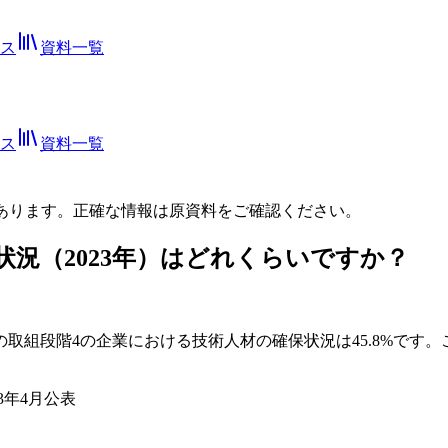
ス
資料一覧
ス
資料一覧
あります。正確な情報は
原資料
をご確認ください。
況（2023年）はどれくらいですか？
。
の取組段階4の企業における技術人材の確保状況は45.8%で
3年4月公表