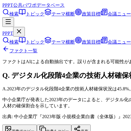
PPPT
公共パワポデータベース
検索
トピック
テーマ横断
政策目標
会議ニュー
PPPT
検索
トピック
テーマ横断
政策目標
会議ニュー
ファクト一覧
ファクトはAIによる自動抽出です。誤りが含まれる可能性が
Q.
デジタル化段階4企業の技術人材確保状
A.
2023年のデジタル化段階4企業の技術人材確保状況は45.8%
中小企業庁が発表した2023年のデータによると、デジタル化
人材の確保割合を示しています。
出典: 中小企業庁『2023年版 小規模企業白書（全体版）』202