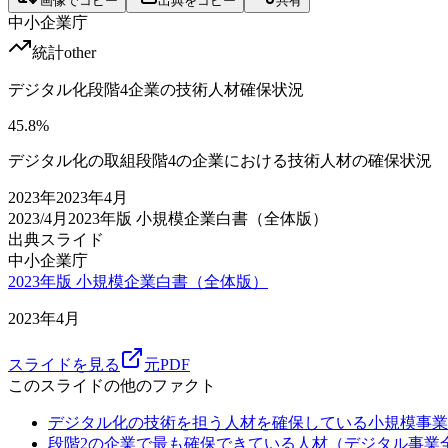
画像でコピー
出典をコピー
共有
中小企業庁
統計
other
デジタル化段階4企業の技術人材確保状況
45.8
%
デジタル化の取組段階4の企業における技術人材の確保状況
2023
年
2023年4月
2023/4月
2023年版 小規模企業白書（全体版）
出典スライド
中小企業庁
2023年版 小規模企業白書（全体版）
2023年4月
スライドを見る
元PDF
このスライドの他のファクト
デジタル化の技術を担う人材を確保している小規模事業
段階2の企業で最も確保できている人材（デジタル事業