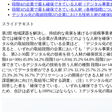
段階4の企業で最も確保できている人材（デジタル事業
段階3の企業で最も確保できている人材（各種指標につ
デジタル化の取組段階2の企業における技術人材の確保
スライドテキスト
第2部 地域課題を解決し、持続的な発展を遂げる小規模事業者
②では確保できている企業が具体的にどのような人材を確保で
タル化の取組段階が進展している企業ほど、「デジタル化の
見ると、いずれの取組段階の企業においても「デジタル事業
る。 第2-2-36図 デジタル化の技術を担う人材の確保状況と確保
階4 (n=306) 45.8% 54.2% 段階3 (n=1,934) 35.2% 6
保できているデジタル化の技術を担う人材の種類 段階4 (n=140) 段階3 
についてデータ分析ができる人材 37.1% 32.1% 25.7% 21.
25.3% 20.7% 16.7% アプリケーションの開発ができる人材 10
課題解決に向けた取組等に関する調査」（注）1.デジタル
回答した者を「確保できている」、いずれも確保できていな
ため、合計は必ずしも100%にはならない。3.デジタル化の取組状況として「分か