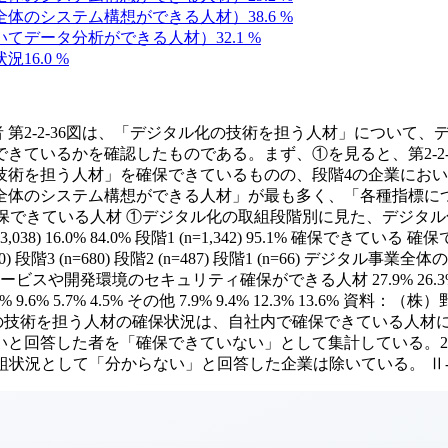
全体のシステム構想ができる人材）
38.6
%
いてデータ分析ができる人材）
32.1
%
状況
16.0
%
 第2-2-36図は、「デジタル化の技術を担う人材」について
きているかを確認したものである。まず、①を見ると、第2-2
技術を担う人材」を確保できているものの、段階4の企業にお
全体のシステム構想ができる人材」が最も多く、「各種指標に
できている人材 ①デジタル化の取組段階別に見た、デジタル化の技術を担う
4.8% 段階2 (n=3,038) 16.0% 84.0% 段階1 (n=1,342) 
(n=680) 段階2 (n=487) 段階1 (n=66) デジタル事業全体のシ
2% サービスや開発環境のセキュリティ確保ができる人材 27.9% 26.3%
.7% 9.6% 5.7% 4.5% その他 7.9% 9.4% 12.3% 1
化の技術を担う人材の確保状況は、自社内で確保できている人材
いと回答した者を「確保できていない」として集計している。2
らない」と回答した企業は除いている。 Ⅱ-116 2023 White Paper