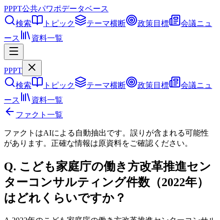
PPPT
公共パワポデータベース
検索
トピック
テーマ横断
政策目標
会議ニュ
ース
資料一覧
PPPT
検索
トピック
テーマ横断
政策目標
会議ニュ
ース
資料一覧
ファクト一覧
ファクトはAIによる自動抽出です。誤りが含まれる可能性
があります。正確な情報は
原資料
をご確認ください。
Q.
こども家庭庁の働き方改革推進セン
ターコンサルティング件数（2022年）
はどれくらいですか？