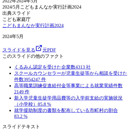
2022
年
2024年5月
2024/5月
こどもまんなか実行計画2024
出典スライド
こども家庭庁
こどもまんなか実行計画2024
2024年5月
スライドを見る
元PDF
このスライドの他のファクト
くるみん認定を受けた企業数
4313
社
スクールカウンセラーが児童生徒等から相談を受けた
件数
3954247
件
高等職業訓練促進給付金等事業による就業実績件数
2149
件
新入学児童生徒学用品費等の入学前支給の実施状況
（小学校）
85.8
%
就学援助制度の書類を配布している市町村の割合
83.2
%
スライドテキスト