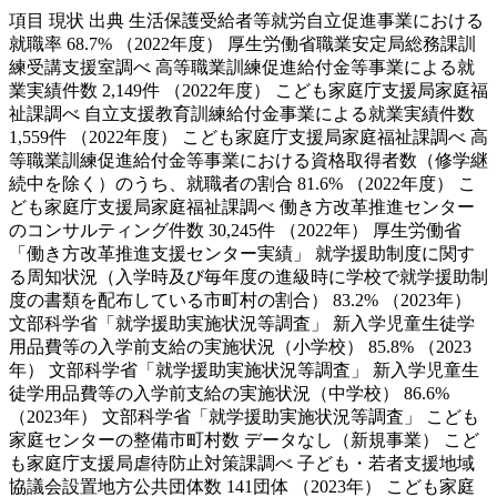
項目 現状 出典 生活保護受給者等就労自立促進事業における
就職率 68.7% （2022年度） 厚生労働省職業安定局総務課訓
練受講支援室調べ 高等職業訓練促進給付金等事業による就
業実績件数 2,149件 （2022年度） こども家庭庁支援局家庭福
祉課調べ 自立支援教育訓練給付金事業による就業実績件数
1,559件 （2022年度） こども家庭庁支援局家庭福祉課調べ 高
等職業訓練促進給付金等事業における資格取得者数（修学継
続中を除く）のうち、就職者の割合 81.6% （2022年度） こ
ども家庭庁支援局家庭福祉課調べ 働き方改革推進センター
のコンサルティング件数 30,245件 （2022年） 厚生労働省
「働き方改革推進支援センター実績」 就学援助制度に関す
る周知状況（入学時及び毎年度の進級時に学校で就学援助制
度の書類を配布している市町村の割合） 83.2% （2023年）
文部科学省「就学援助実施状況等調査」 新入学児童生徒学
用品費等の入学前支給の実施状況（小学校） 85.8% （2023
年） 文部科学省「就学援助実施状況等調査」 新入学児童生
徒学用品費等の入学前支給の実施状況（中学校） 86.6%
（2023年） 文部科学省「就学援助実施状況等調査」 こども
家庭センターの整備市町村数 データなし（新規事業） こど
も家庭庁支援局虐待防止対策課調べ 子ども・若者支援地域
協議会設置地方公共団体数 141団体 （2023年） こども家庭