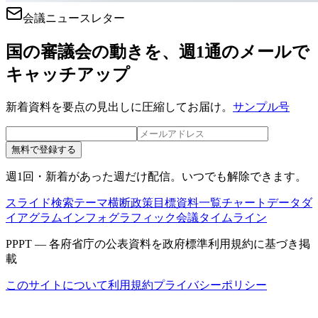
会議ニュースレター
国の審議会の動きを、週1通のメールで
キャッチアップ
新着資料を要点の見出しに圧縮してお届け。
サンプル号
無料で登録する
週1回・新着があった週だけ配信。いつでも解除できます。
スライド検索
テーマ横断
政策目標
資料一覧
チャートデータ
ダ
イアグラム
インフォグラフィック
会議タイムライン
PPPT — 各府省庁の公表資料を政府標準利用規約に基づき掲
載
このサイトについて
利用規約
プライバシーポリシー