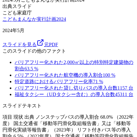
出典スライド
こども家庭庁
こどもまんなか実行計画2024
2024年5月
スライドを見る
元PDF
このスライドの他のファクト
バリアフリー化された2,000㎡以上の特別特定建築物の
割合
63.5
%
バリアフリー化された航空機の導入割合
100
%
特定道路におけるバリアフリー化率
71
%
バリアフリー化された貸し切りバスの導入台数
1157
台
福祉タクシー（UDタクシー含む）の導入台数
45311
台
スライドテキスト
項目 現状 出典 ノンステップバスの導入割合 68.0% （2022年
度） 国土交通省「移動等円滑化取組報告書」又は「移動等
円滑化実績等報告書」（2023年） リフト付きバス等の導入
割合 6.5% （2022年度） 国土交通省「移動等円滑化取組報告