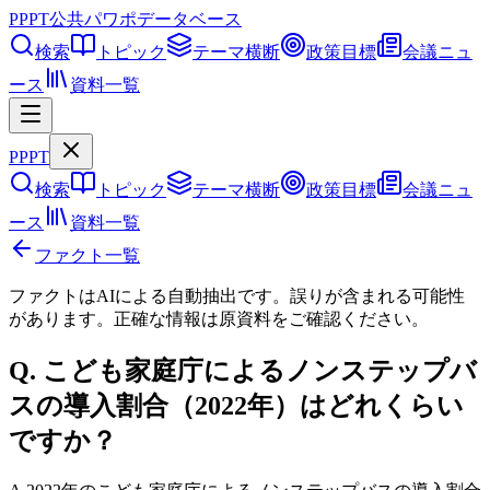
PPPT
公共パワポデータベース
検索
トピック
テーマ横断
政策目標
会議ニュ
ース
資料一覧
PPPT
検索
トピック
テーマ横断
政策目標
会議ニュ
ース
資料一覧
ファクト一覧
ファクトはAIによる自動抽出です。誤りが含まれる可能性
があります。正確な情報は
原資料
をご確認ください。
Q.
こども家庭庁によるノンステップバ
スの導入割合（2022年）はどれくらい
ですか？