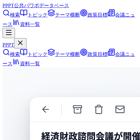
PPPT
公共パワポデータベース
検索
トピック
テーマ横断
政策目標
会議ニュ
ース
資料一覧
PPPT
検索
トピック
テーマ横断
政策目標
会議ニュ
ース
資料一覧