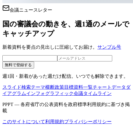
会議ニュースレター
国の審議会の動きを、週1通のメールで
キャッチアップ
新着資料を要点の見出しに圧縮してお届け。
サンプル号
無料で登録する
週1回・新着があった週だけ配信。いつでも解除できます。
スライド検索
テーマ横断
政策目標
資料一覧
チャートデータ
ダ
イアグラム
インフォグラフィック
会議タイムライン
PPPT — 各府省庁の公表資料を政府標準利用規約に基づき掲
載
このサイトについて
利用規約
プライバシーポリシー