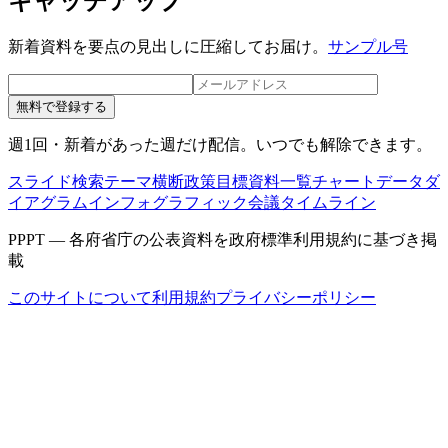
キャッチアップ
新着資料を要点の見出しに圧縮してお届け。
サンプル号
無料で登録する
週1回・新着があった週だけ配信。いつでも解除できます。
スライド検索
テーマ横断
政策目標
資料一覧
チャートデータ
ダ
イアグラム
インフォグラフィック
会議タイムライン
PPPT — 各府省庁の公表資料を政府標準利用規約に基づき掲
載
このサイトについて
利用規約
プライバシーポリシー