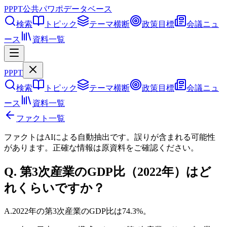
PPPT
公共パワポデータベース
検索
トピック
テーマ横断
政策目標
会議ニュ
ース
資料一覧
PPPT
検索
トピック
テーマ横断
政策目標
会議ニュ
ース
資料一覧
ファクト一覧
ファクトはAIによる自動抽出です。誤りが含まれる可能性
があります。正確な情報は
原資料
をご確認ください。
Q.
第3次産業のGDP比（2022年）はど
れくらいですか？
A.
2022年の第3次産業のGDP比は74.3%。