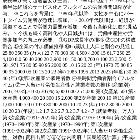
成長率が高く超過需要が主因。 ・1980年代後半～1990年代
前半は経済のサービス化とフルタイムの労働時間短縮が寄
与。 ※これらを背景に、1980年代以降、女性を中心にパー
トタイム労働者が急速に増加。 ・2010年代以降は、経済が
回復することで労働力需要が増加。今後も高齢化は進む見込
み。 > 今後も続く高齢化や人口減少には、労働生産性や労
働参加率の向上が必要。 ①GDP成長率の推移 ②GDPの構成
割合 ⑤企業の付加価値推移 ⑥65歳以上人口と割合の見通し
25 80 350 35 (万人) 22.7 70 300 30 4,500 4,300 15 61.7 250 25
4,100 8.0 50 40 200 20 3,900 10 150 30 3,700 0 100 25 3,500 -5
50 1971 75 80 85 90 95 2000 05 10 15 20 23 (年) 1970 75 80 85
90 95 2000 05 10 15 20 23 (年) 1985 1995 2013 2023 (年度) 30 35
40 (年) ③第3次産業の雇用者数 ④長時間労働者割合 (フルタ
イム) ⑦一人当たり労働生産性と就業者数の推移 (産業別)
700 (1973年=100) 30 (%) 6,000 600 25 5,000 第3次産業 500 第3
次産業 4,000 400 20 300 15 2,000 第2次産業 200 10 第1次産業
1,000 100 5 0 0 1973 80 90 2000 10 20 23 (年) 1972 80 90 2000
10 20 23 (年度) 1.2 1.7 2.2 2.7 3.2 3.7 4.2 4.7 (就業者数、万人)
第3次産業 (1991~2022年) 第3次産業 (1970~1990年) 第2次産業
(1970~1990年) 第1次産業 (1970~1990年) 第1次産業
(1991~2022年) 第2次産業 (1991~2022年) 1人当たり労働生産
性、対数) 資料出所 ①②⑦は内閣府「国民経済計算」(平成2