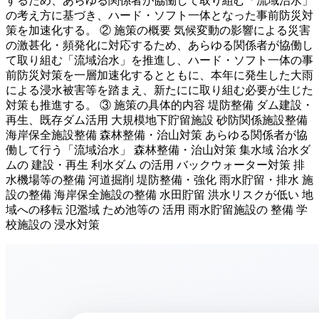
するため、あらゆる関係者が協働して取り組む「流域治水」
の考え方に基づき、ハード・ソフト一体となった事前防災対
策を加速化する。 ② 施策の概要 気候変動の影響による災害
の激甚化・頻発化に対応するため、あらゆる関係者が協働し
て取り組む「流域治水」を推進し、ハード・ソフト一体の事
前防災対策を一層加速化するとともに、本年に発生した大雨
による浸水被害等を踏まえ、新たにに取り組む必要が生じた
対策も推進する。 ③ 施策の具体的内容 堤防整備 ダム建設・
再生、既存ダム活用 大規模地下貯留施設 砂防関係施設整備
海岸保全施設整備 森林整備・治山対策 あらゆる関係者が協
働して行う「流域治水」 森林整備・治山対策 集水域 治水ダ
ムの 建設・再生 利水ダム の活用 バックウォーター対策 排
水機場等の整備 河道掘削 堤防整備・強化 雨水貯留・排水 施
設の整備 海岸保全施設の整備 水田貯留 洪水リスクが低い 地
域への移転 氾濫域 ため池等の 活用 雨水貯留施設の 整備 学
校施設の 浸水対策