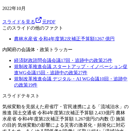
2022年10月
スライドを見る
元PDF
このスライドの他のファクト
農林水産省 令和4年度第2次補正予算額
1267
億円
内閣府
の会議体・政策トラッカー
経済財政諮問会議
会議
17
回・追跡中の政策
25
件
規制改革推進会議 スタートアップ・イノベーション促
進WG
会議
15
回・追跡中の政策
27
件
規制改革推進会議 デジタル・AI WG
会議
10
回・追跡中
の政策
19
件
スライドテキスト
気候変動を見据えた府省庁・官民連携による「流域治水」の
推進 国土交通省 令和4年度第2次補正予算額 2,433億円 農林
水産省 令和4年度第2次補正予算額 1,267億円の内数 ① 施策
の目的 気候変動の影響による災害の激甚化・頻発化に対応