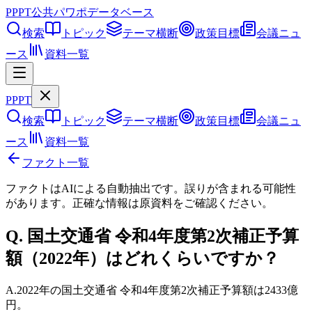
PPPT
公共パワポデータベース
検索
トピック
テーマ横断
政策目標
会議ニュ
ース
資料一覧
PPPT
検索
トピック
テーマ横断
政策目標
会議ニュ
ース
資料一覧
ファクト一覧
ファクトはAIによる自動抽出です。誤りが含まれる可能性
があります。正確な情報は
原資料
をご確認ください。
Q.
国土交通省 令和4年度第2次補正予算
額（2022年）はどれくらいですか？
A.
2022年の国土交通省 令和4年度第2次補正予算額は2433億
円。